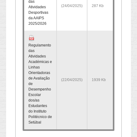
das
(24/04/2025)
287 Kb
Atividades
Desportivas
da AAIPS
2025/2026
Regulamento
das
Atividades
Académicas e
Linhas
Orientadoras
de Avaliação
(22/04/2025)
1939 Kb
de
Desempenho
Escolar
dos/as
Estudantes
do Instituto
Politécnico de
Setúbal