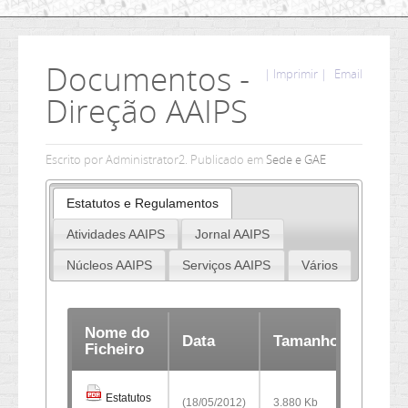
Documentos -
| Imprimir |
Email
Direção AAIPS
Escrito por Administrator2. Publicado em
Sede e GAE
Estatutos e Regulamentos
Atividades AAIPS
Jornal AAIPS
Núcleos AAIPS
Serviços AAIPS
Vários
Nome do
Data
Tamanho
Ficheiro
Estatutos
(18/05/2012)
3.880 Kb