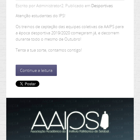
Escrito por Administrator2. Publicado em
Desportivas
Atenção estudantes do IPS!
Os treinos de captação das equipas coletivas da AAIPS para
a época desportiva 2019/2020 começaram já, e decorrem
durante todo o mesmo de Outubro!
Tenta a tua sorte, contamos contigo!
Continue a leitura