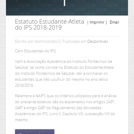
Estatuto Estudante-Atleta
| Imprimir |
Email
do IPS 2018-2019
Escrito por Administrator2. Publicado em
Desportivas
Caro Estudantes do IPS,
Vem a Associação Académica do Instituto Politécnico de
Setúbal, tal como consta no Estatuto do Estudante-Atleta
do Instituto Politécnico de Setúbal, dar a conhecer os
estudantes que irão usufruir do mesmo no ano letivo
2018/2019.
Relembra a AAIPS que os critérios utilizados para a análise
do presente estatuto são os explanados nos artigos 243º,
246º e artigo 248º do Regulamento das Atividades
Académicas do IPS, Livro II, Capítulo VIII, subsecção VIII do
mesmo.