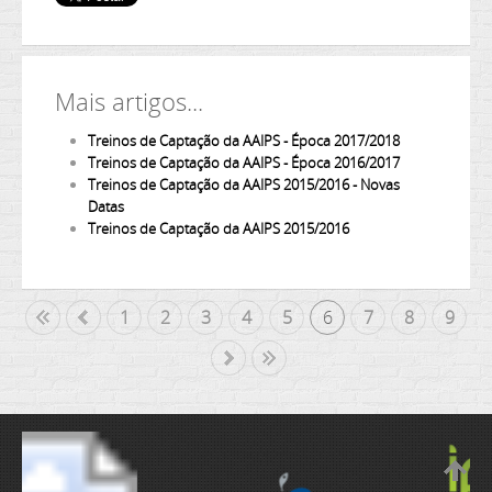
Mais artigos...
Treinos de Captação da AAIPS - Época 2017/2018
Treinos de Captação da AAIPS - Época 2016/2017
Treinos de Captação da AAIPS 2015/2016 - Novas
Datas
Treinos de Captação da AAIPS 2015/2016
cio
«
1
2
3
4
5
6
7
8
9
»
Fim