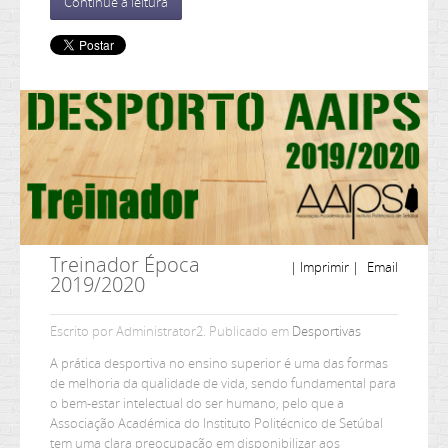
Continue a leitura
Treinador Época
| Imprimir |
Email
2019/2020
Escrito por Administrator2. Publicado em
Desportivas
A prática desportiva no ensino superior é uma das formas
de melhoria da qualidade de vida, sendo fundamental para
o bem-estar intelectual do ser humano, pelo que a
Associação Académica do Instituto Politécnico de Setúbal
tem uma clara preocupação em disponibilizar aos