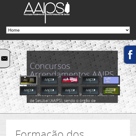
Concursos
Arrendamentos AAIPS
...
A Associação Académica do Instituto Politécnico
de Setúbal (AAIPS), sendo o órgão de
representação máxima dos estudantes do
Instituto Politécnico de Setúbal (IPS), tem assim
como um dos seus objetivos, a prestação de
serviços aos seus estudantes e a comunidade...
Formação dos