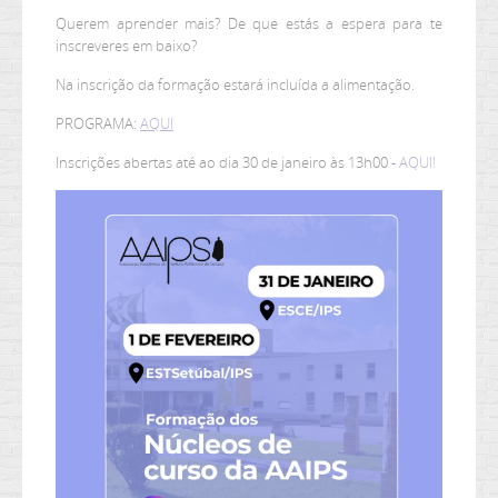
Querem aprender mais? De que estás a espera para te
inscreveres em baixo?
Na inscrição da formação estará incluída a alimentação.
PROGRAMA:
AQUI
Inscrições abertas até ao dia 30 de janeiro às 13h00 -
AQUI!