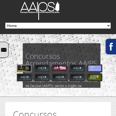
Concursos
Arrendamentos AAIPS
...
A Associação Académica do Instituto Politécnico
de Setúbal (AAIPS), sendo o órgão de
representação máxima dos estudantes do
Instituto Politécnico de Setúbal (IPS), tem assim
como um dos seus objetivos, a prestação de
serviços aos seus estudantes e a comunidade...
Concursos