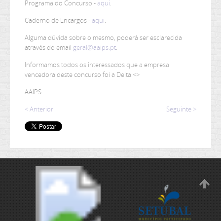
Programa do Concurso -
aqui
.
Caderno de Encargos -
aqui
.
Alguma dúvida sobre o mesmo, poderá ser esclarecida
através do email
geral@aaips.pt
.
Informamos todos os interessados que a empresa
vencedora deste concurso foi a Delta.<>
AAIPS
< Anterior
Seguinte >